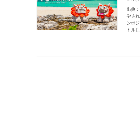
出典：
学され
ンポジ
トル […