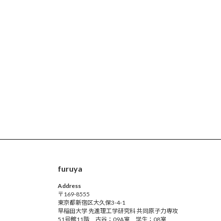
furuya
Address
〒169-8555
東京都新宿区大久保3-4-1
早稲田大学 先進理工学研究科 共同原子力専攻
51号館11階 古谷：09A室 学生：08室