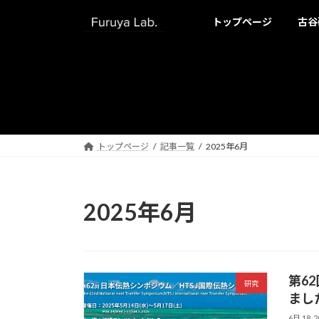
コ
ナ
トップページ
古谷
ン
ビ
テ
ゲ
ン
ー
ツ
シ
へ
ョ
ス
ン
キ
に
ッ
移
トップページ
記事一覧
2025年6月
プ
動
2025年6月
第6
研究
まし
6月 18, 2