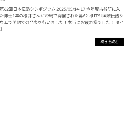
第62回日本伝熱シンポジウム 2025/05/14-17 今年度古谷研に入
た博士1年の櫻井さんが沖縄で開催された第62回HTSJ国際伝熱シ
ウムで英語での発表を行いました！本当にお疲れ様でした！ タイ
]
続きを読む